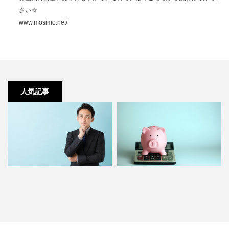
さい☆
www.mosimo.net/
人気記事
賃貸オフィスの初期費用はどのく
一等地は起業家に人気！費用が高
らい掛かる？
くても選んでしまうワケとは…